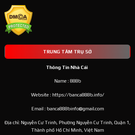
TRUNG TÂM TRỤ SỞ
Thông Tin Nhà Cái
Name : 888b
Website :
https://banca888b.info/
Email : banca888binfo@gmail.com
Địa chỉ: Nguyễn Cư Trinh, Phường Nguyễn Cư Trinh, Quận 1,
Thành phố Hồ Chí Minh, Việt Nam