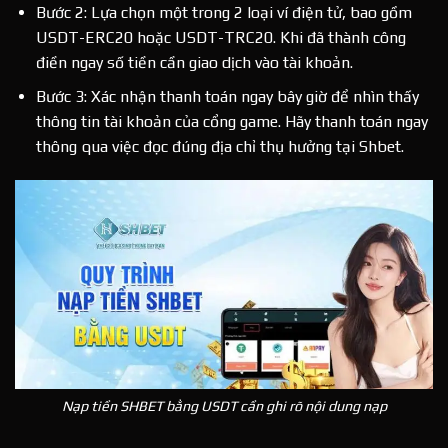
Bước 2: Lựa chọn một trong 2 loại ví điện tử, bao gồm
USDT-ERC20 hoặc USDT-TRC20. Khi đã thành công
điền ngay số tiền cần giao dịch vào tài khoản.
Bước 3: Xác nhận thanh toán ngay bây giờ để nhìn thấy
thông tin tài khoản của cổng game. Hãy thanh toán ngay
thông qua việc đọc đúng địa chỉ thụ hưởng tại Shbet.
Nạp tiền SHBET bằng USDT cần ghi rõ nội dung nạp