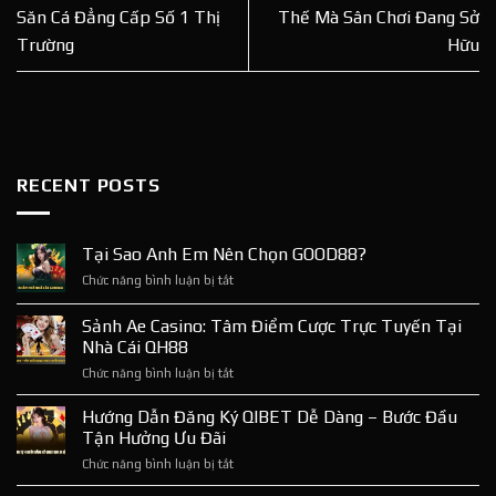
Săn Cá Đẳng Cấp Số 1 Thị
Thế Mà Sân Chơi Đang Sở
Trường
Hữu
RECENT POSTS
Tại Sao Anh Em Nên Chọn GOOD88?
ở
Chức năng bình luận bị tắt
Tại
Sao
Sảnh Ae Casino: Tâm Điểm Cược Trực Tuyến Tại
Anh
Nhà Cái QH88
Em
ở
Chức năng bình luận bị tắt
Nên
Sảnh
Chọn
Ae
GOOD88?
Hướng Dẫn Đăng Ký QIBET Dễ Dàng – Bước Đầu
Casino:
Tận Hưởng Ưu Đãi
Tâm
ở
Chức năng bình luận bị tắt
Điểm
Hướng
Cược