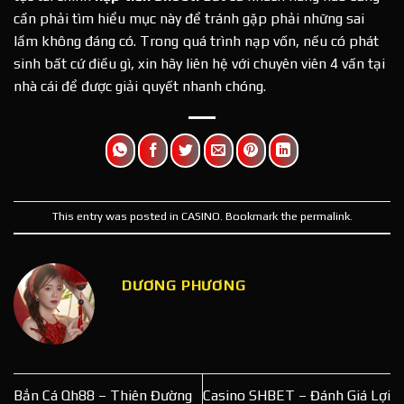
cần phải tìm hiểu mục này để tránh gặp phải những sai
lầm không đáng có. Trong quá trình nạp vốn, nếu có phát
sinh bất cứ điều gì, xin hãy liên hệ với chuyên viên 4 vấn tại
nhà cái để được giải quyết nhanh chóng.
This entry was posted in
CASINO
. Bookmark the
permalink
.
DƯƠNG PHƯƠNG
Bắn Cá Qh88 – Thiên Đường
Casino SHBET – Đánh Giá Lợi