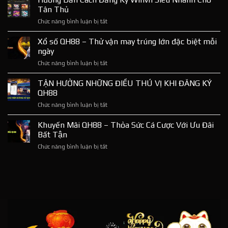
77Win
quyết
Tân Thủ
ngày
–
nhanh
ở
Chức năng bình luận bị tắt
Tổng
chóng
Hướng
Hợp
mọi
Dẫn
Xổ số QH88 – Thử vận may trúng lớn đặc biệt mỗi
Các
vấn
Cách
Chương
ngày
đề
Đăng
Trình
ở
Chức năng bình luận bị tắt
Ký
Cực
Xổ
Winvn
Chất
số
TẬN HƯỞNG NHỮNG ĐIỀU THÚ VỊ KHI ĐĂNG KÝ
Siêu
QH88
Nhanh
QH88
–
Cho
ở
Chức năng bình luận bị tắt
Thử
Tân
TẬN
vận
Thủ
HƯỞNG
Khuyến Mãi QH88 – Thỏa Sức Cá Cược Với Ưu Đãi
may
NHỮNG
trúng
Bất Tận
ĐIỀU
lớn
ở
Chức năng bình luận bị tắt
THÚ
đặc
Khuyến
VỊ
biệt
Mãi
KHI
mỗi
QH88
ĐĂNG
ngày
–
KÝ
Thỏa
QH88
Sức
Cá
Cược
Với