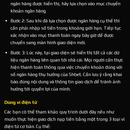
ngân hàng được hiển thị, hãy lựa chọn vào mục chuyển
khoản ngân hàng.
Bước 2: Sau khi đã lựa chọn được ngân hàng cụ thể thì
cần phải nhập số tiền trong khoảng giới hạn. Tiếp tục
xác nhận vào mục thanh toán ngay bây giờ để được
chuyển sang màn hình giao diện mới.
Bước 3: Lúc này, tại giao diện sẽ hiển thị tất cả các dữ
liệu ngân hàng liên quan tới nhà cái. Mọi người cần thực
hiện thanh toán thông qua việc chuyển khoản đúng với
số ngân hàng thụ hưởng của Shbet. Cần lưu ý rằng khai
báo đúng nội dung và thông tin giao dịch để tránh ảnh
hưởng tới quyền lợi của mình.
Dùng ví điện tử
Các bạn có thể tham khảo quy trình dưới đây nếu như
muốn thực hiện giao dịch nạp tiền bằng một trong 3 loại ví
điện tử cơ bản. Cụ thể: