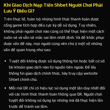
Khi Giao Dịch Nạp Tiền Shbet Người Chơi Phải
Lưu Ý Điều Gì?
Trên thực tế, toàn bộ những hình thức thanh toán được
cổng game tích hợp đều cực kỳ dễ sử dụng. Tuy nhiên,
không phải người chơi nào cũng có thể thực hiện một cách
suôn sẻ và vẫn sẽ mắc sai lầm nhất định. Và để khắc phục
được vấn đề này, mọi người cũng nên chú ý một số những
vấn đề quan trọng như sau:
Tuyệt đối không được sử dụng thông tin hoặc bất cứ số
tài khoản giao dịch nào từ nguồn bên ngoài. Để lấy
thông tin giao dịch chính thức, hãy truy cập website
Shbet chính chủ.
Mỗi mã QR chỉ có hiệu lực sử dụng một lần duy nhất đối
với các hình thức thanh toán thông qua QR. Người chơi
tuyệt đối không sử dụng lại những mã đã thực hiện lần
trước để tránh sai lầm.