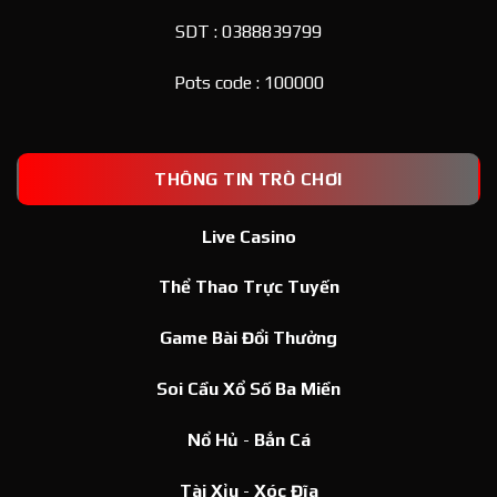
SDT : 0388839799
Pots code : 100000
THÔNG TIN TRÒ CHƠI
Live Casino
Thể Thao Trực Tuyến
Game Bài Đổi Thưởng
Soi Cầu Xổ Số Ba Miền
Nổ Hủ
-
Bắn Cá
Tài Xỉu
-
Xóc Đĩa