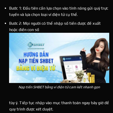
Bước 1: Đầu tiên cần lựa chọn vào tính năng gửi quỹ trực
tuyến và lựa chọn loại ví điện tử cụ thể.
Bước 2: Mọi người có thể nhập số tiền được đề xuất
hoặc điền con số
Nạp tiền SHBET bằng ví điện tử cam kết nhanh gọn
tùy ý. Tiếp tục nhập vào mục thanh toán ngay bây giờ để
quy trình được xét duyệt.