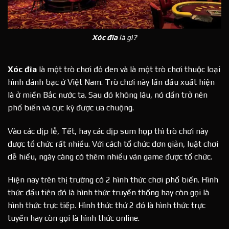
Xóc đĩa
là gì?
Xóc đĩa
là một trò chơi đỏ đen và là một trò chơi thuộc loại
hình đánh bạc ở Việt Nam. Trò chơi này lần đầu xuất hiện
là ở miền Bắc nước ta. Sau đó không lâu, nó dần trở nên
phổ biến và cực kỳ được ưa chuộng.
Vào các dịp lễ, Tết, hay các dịp sum họp thì trò chơi này
được tổ chức rất nhiều. Với cách tổ chức đơn giản, luật chơi
dễ hiểu, ngày càng có thêm nhiều ván game được tổ chức.
Hiện nay trên thị trường có 2 hình thức chơi phổ biến. Hình
thức đầu tiên đó là hình thức truyền thống hay còn gọi là
hình thức trực tiếp. Hình thức thứ 2 đó là hình thức trực
tuyến hay còn gọi là hình thức online.