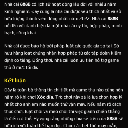
Nhà cái
888B
có lịch sử hoạt động lâu đời với nhiều năm
kinh nghiệm. Đây cũng là nhà cái được yêu thích nhất và sở
hữu lượng thành viên đông nhất năm 2022. Nhà cái
888B
nổi lên với danh hiệu là một nhà cái uy tín, hợp pháp, minh
bạch, công khai.
Nhà cái được bảo hộ bởi pháp luật các quốc gia sở tại. Sở
hữu hàng loạt chứng nhận hợp pháp từ các tập đoàn kiểm
định có tiếng. Đồng thời, nhà cái luôn ưu tiên hỗ trợ game
thủ ở mức tối đa.
Kết luận
Đây là toàn bộ thông tin chi tiết mà game thủ nào cũng nên
nắm rõ khi chơi
Xóc đĩa
. Trò chơi này sẽ là lựa chọn hợp lý
nhất cho anh em nào muốn thử vận may. Nếu nắm rõ cách
thức chơi, luật chơi và mẹo chơi thì việc giành chiến thắng
là điều có thể. Hy vọng rằng những chia sẻ trên của
888B
sẽ
hữu ích với toàn thể bạn đọc. Chúc các bet thủ may mắn,