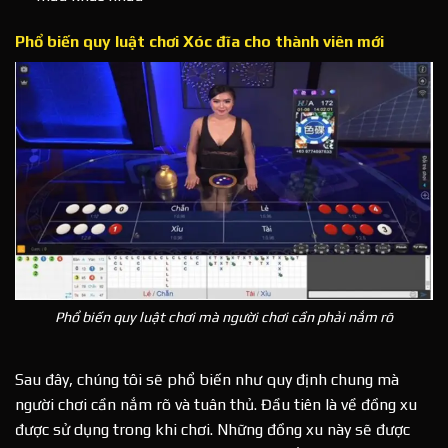
Phổ biến quy luật chơi Xóc đĩa cho thành viên mới
Phổ biến quy luật chơi mà người chơi cần phải nắm rõ
Sau đây, chúng tôi sẽ phổ biến như quy định chung mà
người chơi cần nắm rõ và tuân thủ. Đầu tiên là về đồng xu
được sử dụng trong khi chơi. Những đồng xu này sẽ được